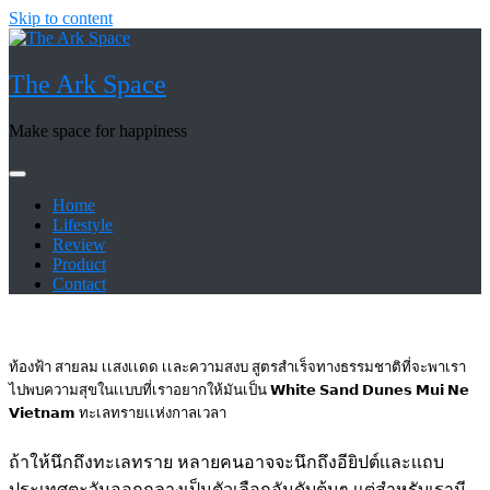
Skip to content
The Ark Space
Make space for happiness
Home
Lifestyle
Review
Product
Contact
ท้องฟ้า สายลม เเสงเเดด เเละความสงบ สูตรสำเร็จทางธรรมชาติที่จะพาเรา
ไปพบความสุขในเเบบที่เราอยากให้มันเป็น 𝗪𝗵𝗶𝘁𝗲 𝗦𝗮𝗻𝗱 𝗗𝘂𝗻𝗲𝘀 𝗠𝘂𝗶 𝗡𝗲
𝗩𝗶𝗲𝘁𝗻𝗮𝗺 ทะเลทรายเเห่งกาลเวลา
ถ้าให้นึกถึงทะเลทราย หลายคนอาจจะนึกถึงอียิปต์เเละเเถบ
ประเทศตะวันออกกลางเป็นตัวเลือกอันดับต้นๆ เเต่สำหรับเรามี