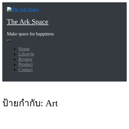
Skip
to
content
The Ark Space
Make space for happiness
Home
Lifestyle
Review
Product
Contact
ป้ายกำกับ:
Art