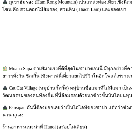
ภูเขาฮัมรอง (Ham Rong Mountain) เป็นแหล่งท่องเที่ยวเชิงนิเว
โซน คือ สวนดอกไม้ฮัมรอง, สวนหิน (Thach Lam) และยอดเขา
Moana Sapa คาเฟ่มาเเรงที่ดีที่สุดในซาปาตอนนี้ มีทุกอย่างที่ค
ยาวๆทั้งวัน ชิลเกิ๊น (ซึ่งคาเฟ่นี้เดี๋ยวเเยกไปรีวิวในอีกโพสต์เพร
Cat Cat Village (หมู่บ้านกั๊ตกั๊ต) หมู่บ้านชื่อเเมวที่ไม่มีเเ
วัฒนธรรมของคนท้องถิ่น ที่นี่ล้อมรอบด้วยนาข้าวขั้นบันไดบนหุบเ
Fansipan อันนี้ต้องบอกเลยว่าเป็นไฮไลท์ของซาปา เเต่ทว่าช่วงท
นวน มุเเงง
ร้านอาหารเเนะนำที่ Hanoi (อร่อยไม่เลียน)