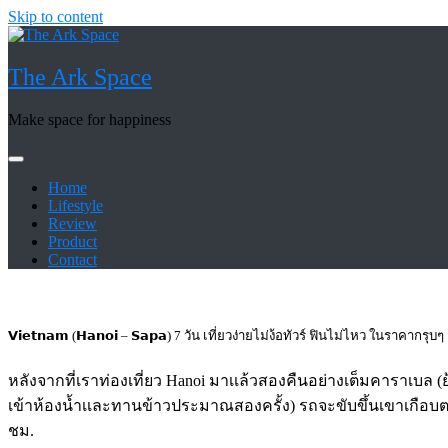
Skip to content
The Ark Space
Make space for happiness
Home
Lifestyle
Review
Product
Contact
𝗩𝗶𝗲𝘁𝗻𝗮𝗺 (𝗛𝗮𝗻𝗼𝗶 – 𝗦𝗮𝗽𝗮) 7 วัน เที่ยวง่ายไม่ง้อทัวร์ ฟินไม่ไหว ในราคากรุ
หลังจากที่เราท่องเที่ยว Hanoi มาเเล้วสองคืนอย่างเต็มคาราเบล (ย้อน
เข้าห้องน้ำเเละทานข้าวประมาณสองครั้ง) รถจะขับขึ้นเขาเกือบต
ชม.