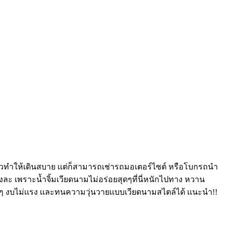
นาวทำให้เดินสบาย เเต่ก็สามารถเช่ารถมอเตอร์ไซต์ หรือโบกรถนำ
องละ เพราะน้ำจิ้มเวียดนามไม่อร่อยสุดๆที่นี่หนักไปทาง หวาน
วยๆ งบไม่เเรง เเละทนความวุ่นวายเเบบเวียดนามสไตล์ได้ เเนะนำ!!