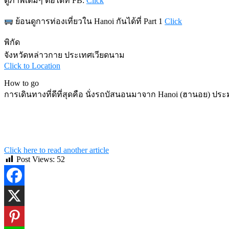
ดูภาพเต็มๆ ต่อได้ที่ FB:
Click
ย้อนดูการท่องเที่ยวใน Hanoi กันได้ที่ Part 1
Click
พิกัด
จังหวัดหล่าวกาย ประเทศเวียดนาม
Click to Location
How to go
การเดินทางที่ดีที่สุดคือ นั่งรถบัสนอนมาจาก Hanoi (ฮานอย) 
Click here to read another article
Post Views:
52