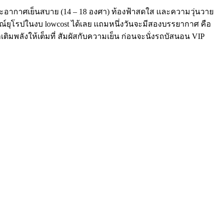
เพราะอากาศเย็นสบาย (14 – 18 องศา) ท้องฟ้าสดใส เเละความวุ่นวาย
มณ์ยุโรปในงบ lowcost ได้เลย เเถมหนึ่งวันจะมีสองบรรยากาศ คือ
เติมพลังให้เต็มที่ สัมผัสกับความเย็น ก่อนจะนั่งรถบัสนอน VIP