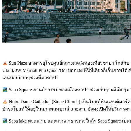
Sun Plaza อาคารยุโรปศูนย์กลางเเหล่งท่องเที่ยวซาปา ใกล้กับ S
Ubud, JW Marriott Phu Quoc ฯลฯ บอกเลยที่นี่ที่เดียวก็เก็บภาพได้
เล่นบ่อยมากๆช่วงที่มาซาปา
Sapa Square ลานกิจกรรมของเมืองซาปา ช่วงเย็นๆจะมีเด็กๆมาท
Notre Dame Cathedral (Stone Church) เป็นโบสท์หินแลนด์มาร์
บำรุงโบสท์ให้อยู่ในสภาพสมบูรณ์ สวยงาม ยังคงเปิดให้บริการต
Sapa lake ทะเลสาบ เเละสวนสาธารณะใกล้ๆ Sapa Square เป็น