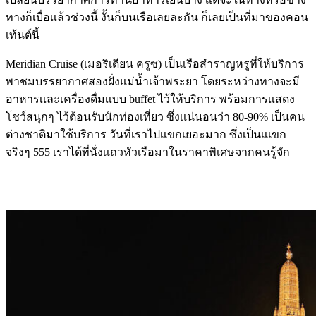
ทางก็เบื่อเเล้วช่วงนี้ งั้นก็บนเรือเลยละกัน ก็เลยเป็นที่มาของคอน
เท้นต์นี้
Meridian Cruise (เมอริเดียน ครูซ) เป็นเรือสำราญหรูที่ให้บริการ
พาชมบรรยากาศสองฝั่งแม่น้ำเจ้าพระยา โดยระหว่างทางจะมี
อาหารเเละเครื่องดื่มเเบบ buffet ไว้ให้บริการ พร้อมการเเสดง
โชว์สนุกๆ ไว้ต้อนรับนักท่องเที่ยว ซึ่งเเน่นอนว่า 80-90% เป็นคน
ต่างชาติมาใช้บริการ วันที่เราไปเเขกเยอะมาก ซึ่งเป็นเเเขก
จริงๆ 555 เราได้ที่นั่งเเถวหัวเรือมาในราคาพิเศษจากคนรู้จัก