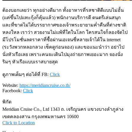
ต้องบอกเลยว่า ทุกอย่างดีมาก ทั้งอาหารที่รสชาติดีเเบบไม่อั้น
(เเค่ขึ้นไปเเทะกุ้งก็คุ้มเเล้ว) พนักงานบริการดี ดนตรีเล่นสนุก
เเละที่ขาดไม่ได้บรรยากาศของเจ้าพระยายามค่ำคืนที่ต่างชาติ
หลงใหล เราว่า สวยงามไม่เเพ้ที่ใดในโลก ใครสนใจก็ลองจัดไป
มีโปรโมชั่นลดราคาที่ซื้อผ่านเอเจนซี่หลายเจ้าได้ใน internet
(ระวังพวกหลอกลวง เช็คดูก่อนจอง) เเละขอเเนะนำว่า อย่าไป
นั่งหัวเรือเลย เพราะคนจะเดินไปมุงถ่ายภาพเยอะมาก จองนั่ง
ริมๆ หัวเรือเเบบเราสบายสุด
ดูภาพเต็มๆ ต่อได้ที่ FB:
Click
Website:
https://meridiancruise.co.th/
Facebook:
Click
พิกัด
Meridian Cruise Co., Ltd 1343 ถ. เจริญนคร แขวงบางลำภูล่าง
เขตคลองสาน กรุงเทพมหานคร 10600
Click to Location