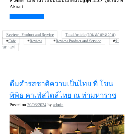
สไตล์สำนักงานที่เหมือนย้อนกลับไปสู่ยุค MSN รุ่งเรือง ที่
Akirart
Continue Reading
Review - Product and Service
Total Article (รวมทุกบทความ)
#
Cafe
#
Review
#
Review Product and Service
#
ร้า
นกาเเฟ
ดื่มด่ำรสชาติความเป็นไทย ที่ โขน
พิพิธ คาเฟ่สไตล์ไทย ณ ท่ามหาราช
Posted on
20/03/2024
by
admin