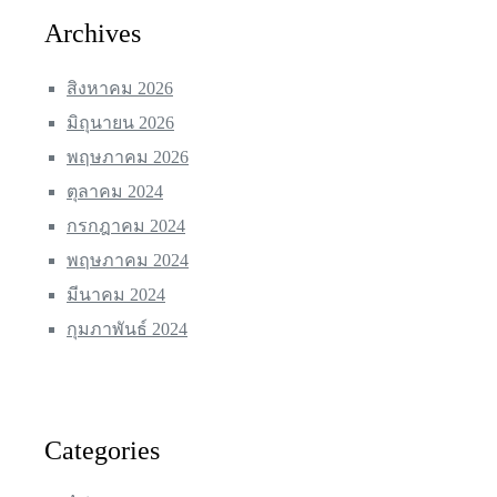
Archives
สิงหาคม 2026
มิถุนายน 2026
พฤษภาคม 2026
ตุลาคม 2024
กรกฎาคม 2024
พฤษภาคม 2024
มีนาคม 2024
กุมภาพันธ์ 2024
Categories