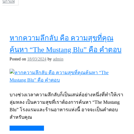
นกาเเฟ
หากความลึกลับ คือ ความสุขที่คุณ
ค้นหา “The Mustang Blu” คือ คำตอบ
Posted on
18/03/2024
by
admin
บางช่วงเวลาความลึกลับก็เป็นเสน่ห์อย่างหนึ่งที่ทำให้เรา
ลุ่มหลง เป็นความสุขที่เราต้องการค้นหา “The Mustang
Blu” โรงเเรมเเละร้านอาหารเเห่งนี้ อาจจะเป็นคำตอบ
สำหรับคุณ
Continue Reading