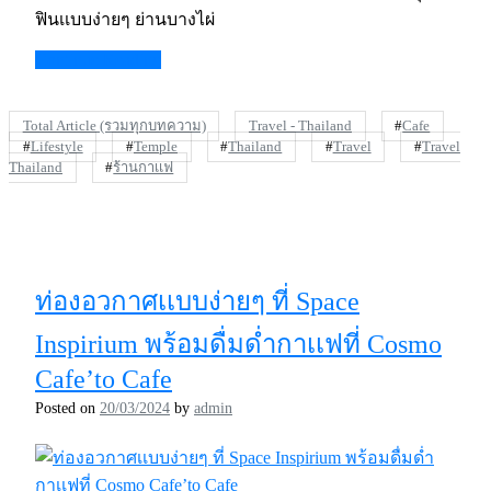
ฟินเเบบง่ายๆ ย่านบางไผ่
Continue Reading
Total Article (รวมทุกบทความ)
Travel - Thailand
#
Cafe
#
Lifestyle
#
Temple
#
Thailand
#
Travel
#
Travel
Thailand
#
ร้านกาเเฟ
ท่องอวกาศเเบบง่ายๆ ที่ Space
Inspirium พร้อมดื่มด่ำกาเเฟที่ Cosmo
Cafe’to Cafe
Posted on
20/03/2024
by
admin